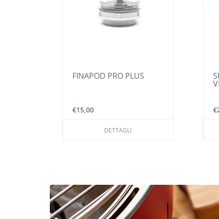
FINAPOD PRO PLUS
S
ER
V
€15,00
€
DETTAGLI