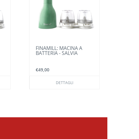
FINAMILL: MACINA A
STAM
BATTERIA - SALVIA
BUNDT
€49,00
€58,0
DETTAGLI