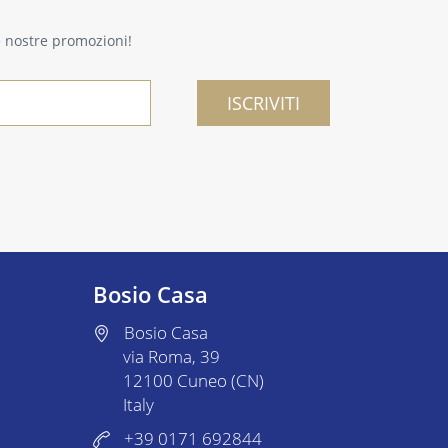
le nostre promozioni!
ISCRIVITI
Bosio Casa
Bosio Casa
via Roma, 39
12100 Cuneo (CN)
Italy
+39 0171 692844