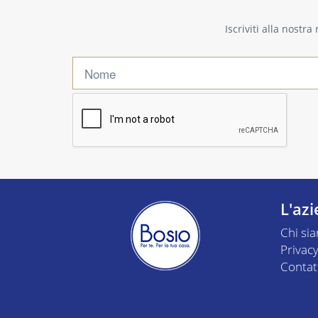
Iscriviti alla nostr
L'az
Chi si
Privacy
Contat