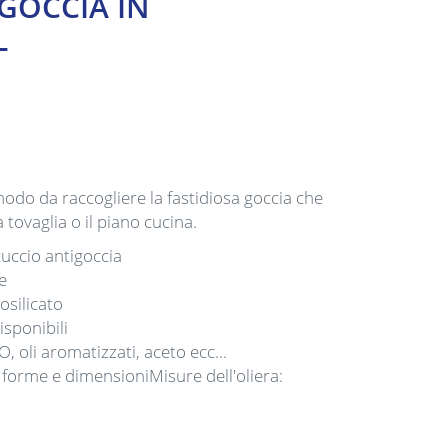
GOCCIA IN
L
modo da raccogliere la fastidiosa goccia che
 tovaglia o il piano cucina.
cuccio antigoccia
e
osilicato
isponibili
O, oli aromatizzati, aceto ecc...
e forme e dimensioniMisure dell'oliera: