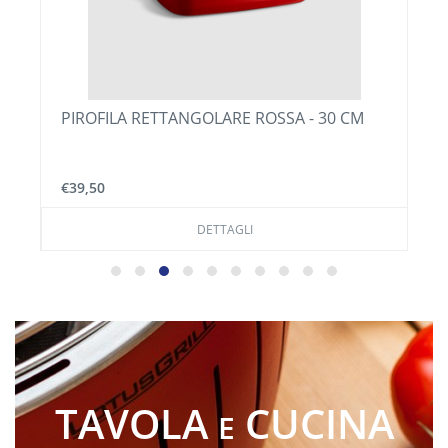
PIROFILA CROSTATA ALTA 28CM
€41,00
DETTAGLI
TAVOLA
CUCINA
E