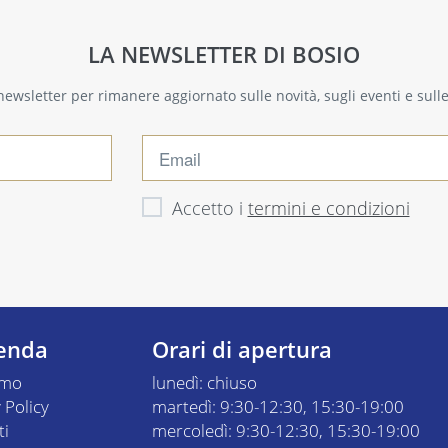
LA NEWSLETTER DI BOSIO
a newsletter per rimanere aggiornato sulle novità, sugli eventi e sul
Accetto i
termini e condizioni
ienda
Orari di apertura
amo
lunedì: chiuso
 Policy
martedì: 9:30-12:30, 15:30-19:00
ti
mercoledì: 9:30-12:30, 15:30-19:00