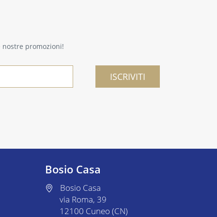
le nostre promozioni!
ISCRIVITI
Bosio Casa
Bosio Casa
via Roma, 39
12100 Cuneo (CN)