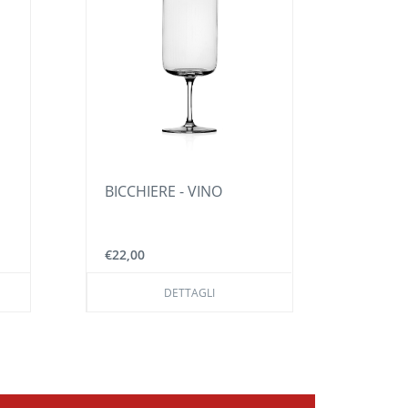
BICCHIERE - VINO
DECANTER
ICHENDORF 
€22,00
€85,00
DETTAGLI
DET