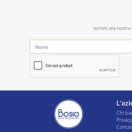
Iscriviti alla nostr
L'az
Chi si
Privacy
Contat