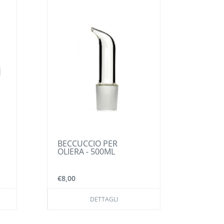
BECCUCCIO PER
OLIER
OLIERA - 500ML
VETRO
€8,00
€18,0
DETTAGLI