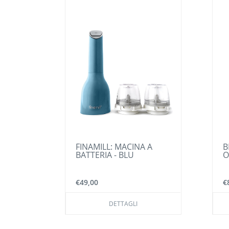
SARIO
FINAMILL: MACINA A
B
BATTERIA - BLU
O
€49,00
€
DETTAGLI