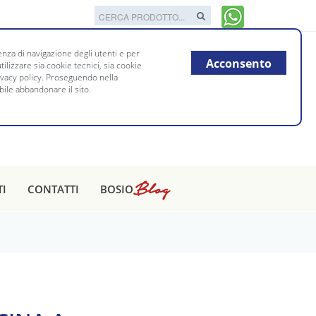
nza di navigazione degli utenti e per
Acconsento
tilizzare sia cookie tecnici, sia cookie
rivacy policy. Proseguendo nella
bile abbandonare il sito.
Blog
TI
CONTATTI
BOSIO