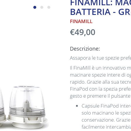
FINAMILL: MA
BATTERIA - GR
FINAMILL
€49,00
Descrizione:
Assapora le tue spezie pref
Il FinaMill è un innovativo m
macinare spezie intere di 
rapido. Grazie alla sua tec
FinaPod con la spezia prefer
gesto e premere il pulsant
Capsule FinaPod interc
solo macinano le spezi
conservazione. Grazie
facilmente intercambi