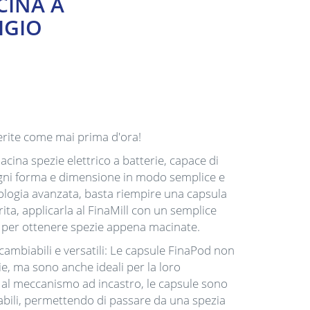
CINA A
IGIO
erite come mai prima d'ora!
acina spezie elettrico a batterie, capace di
ogni forma e dimensione in modo semplice e
nologia avanzata, basta riempire una capsula
ita, applicarla al FinaMill con un semplice
e per ottenere spezie appena macinate.
ambiabili e versatili: Le capsule FinaPod non
e, ma sono anche ideali per la loro
 al meccanismo ad incastro, le capsule sono
abili, permettendo di passare da una spezia