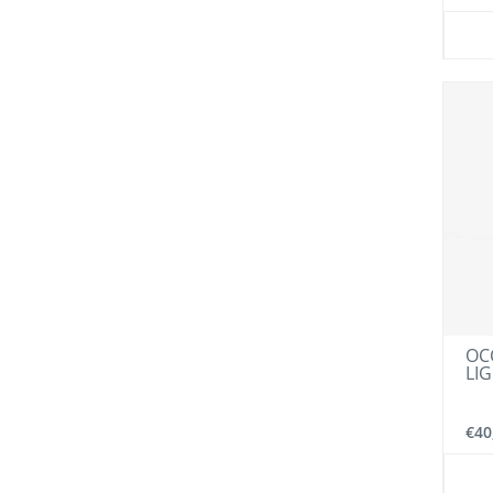
OCC
LI
€40