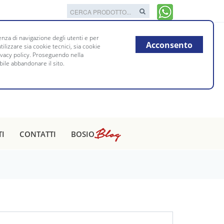
nza di navigazione degli utenti e per
Acconsento
tilizzare sia cookie tecnici, sia cookie
rivacy policy. Proseguendo nella
bile abbandonare il sito.
Blog
TI
CONTATTI
BOSIO